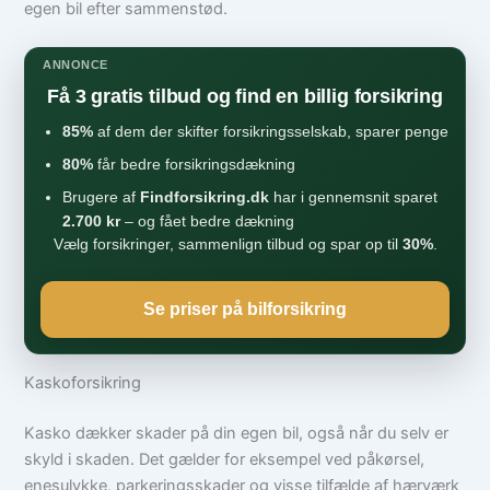
egen bil efter sammenstød.
ANNONCE
Få 3 gratis tilbud og find en billig forsikring
85%
af dem der skifter forsikringsselskab, sparer penge
80%
får bedre forsikringsdækning
Brugere af
Findforsikring.dk
har i gennemsnit sparet
2.700 kr
– og fået bedre dækning
Vælg forsikringer, sammenlign tilbud og spar op til
30%
.
Se priser på bilforsikring
Kaskoforsikring
Kasko dækker skader på din egen bil, også når du selv er
skyld i skaden. Det gælder for eksempel ved påkørsel,
enesulykke, parkeringsskader og visse tilfælde af hærværk