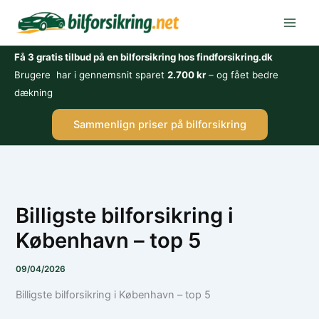
Gå
til
indholdet
Få 3 gratis tilbud på en bilforsikring hos findforsikring.dk
Brugere har i gennemsnit sparet
2.700 kr
– og fået bedre
dækning
Sammenlign priser på bilforsikring
Billigste bilforsikring i
København – top 5
09/04/2026
Billigste bilforsikring i København – top 5