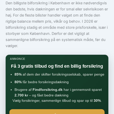
Den billigste bilforsikring i København er ikke nødvendigvis
den bedste, hvis dækningen er for smal eller selvrisikoen er
høj. For de fleste bilister handler valget om at finde den
rigtige balance mellem pris, vilkår og behov. I 2026 er
bilforsikring stadig et område med store prisforskelle, især i
storbyer som København. Derfor er det vigtigt at
sammenligne bilforsikring på en systematisk måde, før du
vælger.
ANNONCE
Få 3 gratis tilbud og find en billig forsikring
85%
af dem der skifter forsikringsselskab, sparer penge
80%
får bedre forsikringsdækning
Brugere af
Findforsikring.dk
har i gennemsnit sparet
2.700 kr
– og fået bedre dækning
Vælg forsikringer, sammenlign tilbud og spar op til
30%
.