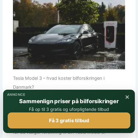
Tesla Model 3 – hvad koster bilforsikringen i
Danmark?
×
ANNONCE
Sammenlign priser på bilforsikringer
Overvejer du, hvad bilforsikringen koster til en Tesla
Få op til 3 gratis og uforpligtende tilbud
Model 3 i Danmark? Vi giver dig et klart overblik over
Få 3 gratis tilbud
prisniveauer i 2025 og de vigtigste ting, du skal vide,
før du vælger forsikring til din Tesla Model 3.