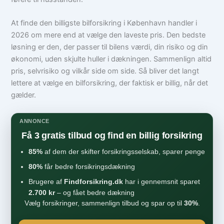
At finde den billigste bilforsikring i København handler i
2026 om mere end at vælge den laveste pris. Den bedste
løsning er den, der passer til bilens værdi, din risiko og din
økonomi, uden skjulte huller i dækningen. Sammenlign altid
pris, selvrisiko og vilkår side om side. Så bliver det langt
lettere at vælge en bilforsikring, der faktisk er billig, når det
gælder.
ANNONCE
Få 3 gratis tilbud og find en billig forsikring
85%
af dem der skifter forsikringsselskab, sparer penge
80%
får bedre forsikringsdækning
Brugere af
Findforsikring.dk
har i gennemsnit sparet
2.700 kr
– og fået bedre dækning
Vælg forsikringer, sammenlign tilbud og spar op til
30%
.