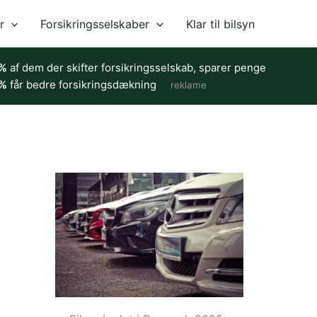
r
Forsikringsselskaber
Klar til bilsyn
%
af dem der skifter forsikringsselskab, sparer penge
%
får bedre forsikringsdækning
reklame