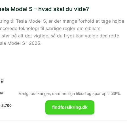
Tesla Model S – hvad skal du vide?
kring til Tesla Model S, er der mange forhold at tage højde
ancerede teknologi til særlige regler om elbilers
 styr på alt det vigtige, så du trygt kan vælge den rette
Tesla Model S i 2025.
ng
ge
Vælg forsikringer, sammenlign tilbud og spar op til
30%
.
t
2.700
findforsikring.dk