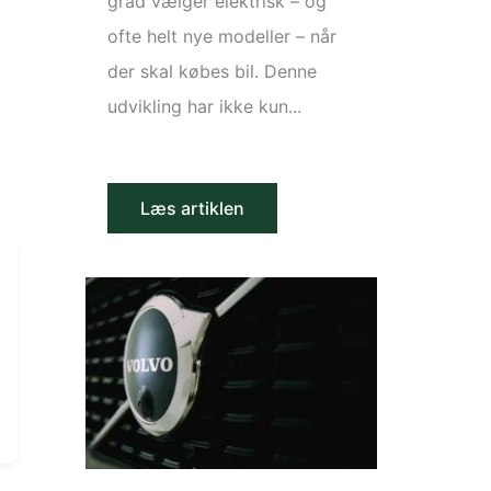
grad vælger elektrisk – og
ofte helt nye modeller – når
der skal købes bil. Denne
udvikling har ikke kun...
Læs artiklen