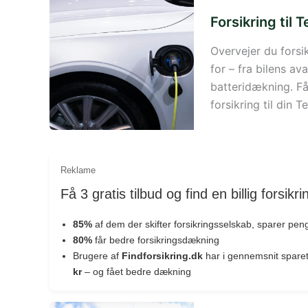
Forsikring til 
Overvejer du forsi
for – fra bilens av
batteridækning. Få
forsikring til din 
Reklame
Få 3 gratis tilbud og find en billig forsikri
85%
af dem der skifter forsikringsselskab, sparer pen
80%
får bedre forsikringsdækning
Brugere af
Findforsikring.dk
har i gennemsnit spare
kr
– og fået bedre dækning