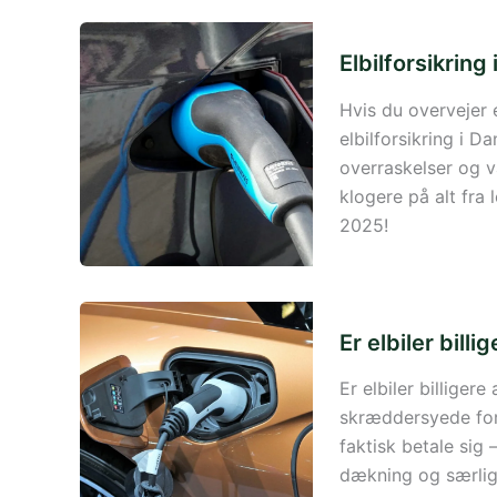
Elbilforsikring
Hvis du overvejer e
elbilforsikring i D
overraskelser og v
klogere på alt fra 
2025!
Er elbiler billi
Er elbiler billigere
skræddersyede fors
faktisk betale si
dækning og særlige