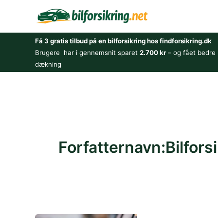
Gå
til
indholdet
Få 3 gratis tilbud på en bilforsikring hos findforsikring.dk
Brugere har i gennemsnit sparet
2.700 kr
– og fået bedre
dækning
Forfatternavn:Bilfors