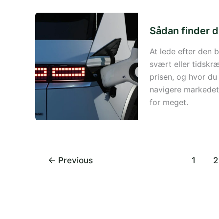
Sådan finder du
At lede efter den 
svært eller tidskr
prisen, og hvor du 
navigere markedet,
for meget.
←
Previous
1
2