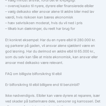
– vælg mindst ansvar, fordi det er lovpligtigt
– overvej kasko til nyere, dyrere eller finansierede elbiler
– vælg delkasko eller ansvar alene til ældre biler med lav
værdi, hvis risikoen kan bæres økonomisk
– hæv selvrisikoen moderat, hvis du vil ned i pris
– tilkøb kun dækninger, du reelt har brug for
Et konkret eksempel: Har du en nyere elbil til 280.000 kr.
og parkerer på gaden, vil ansvar alene sjældent være en
god løsning. Har du derimod en ældre elbil til 65.000 kr.,
som du selv kan tåle at miste økonomisk, kan ansvar eller
ansvar med delkasko være relevant.
FAQ om billigste bilforsikring til elbil
Er bilforsikring til elbil billigere end til benzinbil?
Ikke nødvendigvis. Elbiler kan være dyrere at reparere, især
ved skader på batterinære dele, sensorer og karrosseri. Det