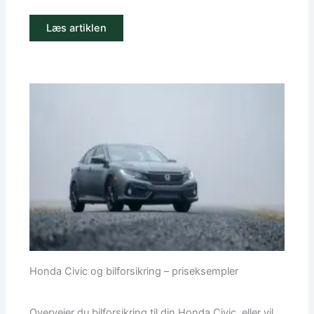
Læs artiklen
Honda Civic og bilforsikring – priseksempler
Overvejer du bilforsikring til din Honda Civic, eller vil