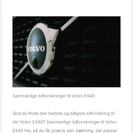
Sammenlign bilforsikringer til Volvo EX40
Skal du finde den bedste og billigste bilforsikring til
din Volvo EX40? Sammenlign bilforsikringer til Volvo
EX40 her, så du får præcis den dækning, der passer