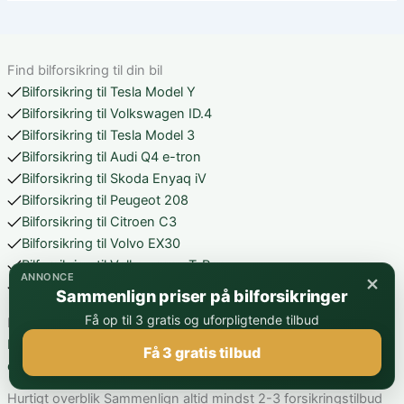
Find bilforsikring til din bil
Bilforsikring til Tesla Model Y
Bilforsikring til Volkswagen ID.4
Bilforsikring til Tesla Model 3
Bilforsikring til Audi Q4 e-tron
Bilforsikring til Skoda Enyaq iV
Bilforsikring til Peugeot 208
Bilforsikring til Citroen C3
Bilforsikring til Volvo EX30
Bilforsikring til Volkswagen T-Roc
×
ANNONCE
Bilforsikring til Volkswagen ID.3
Sammenlign priser på bilforsikringer
Få op til 3 gratis og uforpligtende tilbud
Nyeste artikler
Bedste bilforsikring til elbil i Danmark: Sådan vurderer du pris,
Få 3 gratis tilbud
dækning og vilkår
Hurtigt overblik Sammenlign altid mindst 2-3 forsikringstilbud