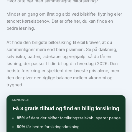
Hvor ofte bør man sammenligne bilforsikring?
Mindst én gang om året og altid ved bilskifte, flytning eller
ændret kørselsbehov. Det er ofte her, du kan finde en
bedre løsning.
At finde den billigste bilforsikring til elbil kræver, at du
sammenligner mere end bare præmien. Se på dækning,
selvrisiko, batteri, ladekabel og vejhjælp, så du får en
løsning, der passer til din bil og din hverdag i 2026. Den
bedste forsikring er sjældent den laveste pris alene, men
den der giver den rigtige balance mellem økonomi og
tryghed.
ANNONCE
Få 3 gratis tilbud og find en billig forsikring
85%
af dem der skifter forsikringsselskab, sparer penge
80%
får bedre forsikringsdækning