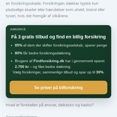
en forsikringsskade. Forsikringen dækker typisk kun
pludselige skader eller hændelser som uheld, brand eller
tyveri, hvis det fremgår af vilkårene.
ANNONCE
Få 3 gratis tilbud og find en billig forsikring
85%
af dem der skifter forsikringsselskab, sparer penge
80%
får bedre forsikringsdækning
Brugere af
Findforsikring.dk
har i gennemsnit sparet
2.700 kr
– og fået bedre dækning
Vælg forsikringer, sammenlign tilbud og spar op til
30%
.
Se priser på bilforsikring
Hvad er forskellen på ansvar, delkasko og kasko?