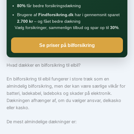
80%
får bedre forsikringsdækning
Brugere af
Findforsikring.dk
har i gennemsnit sparet
2.700 kr
– og fået bedre dækning
Vælg forsikringer, sammenlign tilbud og spar op til
30%
.
Se priser på bilforsikring
Hvad dækker en bilforsikring til elbil?
En bilforsikring til elbil fungerer i store træk som en
almindelig bilforsikring, men der kan være særlige vilkår for
batteri, ladekabel, ladeboks og skader på elektronik.
Dækningen afhænger af, om du vælger ansvar, delkasko
eller kasko.
De mest almindelige dækninger er: