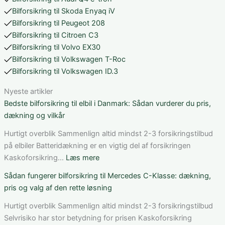
Bilforsikring til Skoda Enyaq iV
Bilforsikring til Peugeot 208
Bilforsikring til Citroen C3
Bilforsikring til Volvo EX30
Bilforsikring til Volkswagen T-Roc
Bilforsikring til Volkswagen ID.3
Nyeste artikler
Bedste bilforsikring til elbil i Danmark: Sådan vurderer du pris,
dækning og vilkår
Hurtigt overblik Sammenlign altid mindst 2-3 forsikringstilbud
på elbiler Batteridækning er en vigtig del af forsikringen
:
Kaskoforsikring…
Læs mere
Bedste
Sådan fungerer bilforsikring til Mercedes C-Klasse: dækning,
bilforsikring
pris og valg af den rette løsning
til
elbil
Hurtigt overblik Sammenlign altid mindst 2-3 forsikringstilbud
i
Selvrisiko har stor betydning for prisen Kaskoforsikring