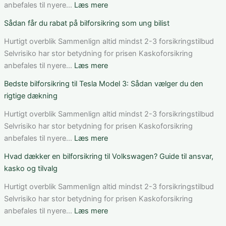
Danmark:
:
anbefales til nyere…
Læs mere
Sådan
Sådan
Sådan får du rabat på bilforsikring som ung bilist
vurderer
fungerer
du
bilforsikring
Hurtigt overblik Sammenlign altid mindst 2-3 forsikringstilbud
pris,
til
Selvrisiko har stor betydning for prisen Kaskoforsikring
dækning
Mercedes
:
anbefales til nyere…
Læs mere
og
C-
Sådan
Bedste bilforsikring til Tesla Model 3: Sådan vælger du den
vilkår
Klasse:
får
rigtige dækning
dækning,
du
pris
rabat
Hurtigt overblik Sammenlign altid mindst 2-3 forsikringstilbud
og
på
Selvrisiko har stor betydning for prisen Kaskoforsikring
valg
bilforsikring
:
anbefales til nyere…
Læs mere
af
som
Bedste
Hvad dækker en bilforsikring til Volkswagen? Guide til ansvar,
den
ung
bilforsikring
kasko og tilvalg
rette
bilist
til
løsning
Tesla
Hurtigt overblik Sammenlign altid mindst 2-3 forsikringstilbud
Model
Selvrisiko har stor betydning for prisen Kaskoforsikring
3:
:
anbefales til nyere…
Læs mere
Sådan
Hvad