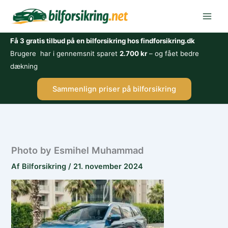
Gå
til
indholdet
Få 3 gratis tilbud på en bilforsikring hos findforsikring.dk
Brugere har i gennemsnit sparet
2.700 kr
– og fået bedre
dækning
Sammenlign priser på bilforsikring
Photo by Esmihel Muhammad
Af
Bilforsikring
/
21. november 2024