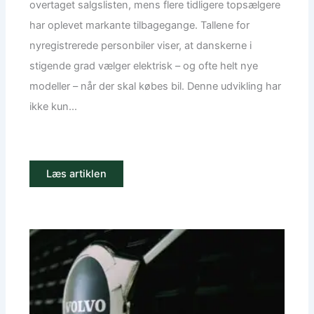
overtaget salgslisten, mens flere tidligere topsælgere
har oplevet markante tilbagegange. Tallene for
nyregistrerede personbiler viser, at danskerne i
stigende grad vælger elektrisk – og ofte helt nye
modeller – når der skal købes bil. Denne udvikling har
ikke kun...
Læs artiklen