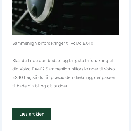
Sammenlign bilforsikringer til Volvo EX40
Skal du finde den bedste og billigste bilforsikring til
din Volvo EX40? Sammenlign bilforsikringer til Volvo
EX40 her, så du får præcis den dækning, der passer
til både din bil og dit budget.
Læs artiklen