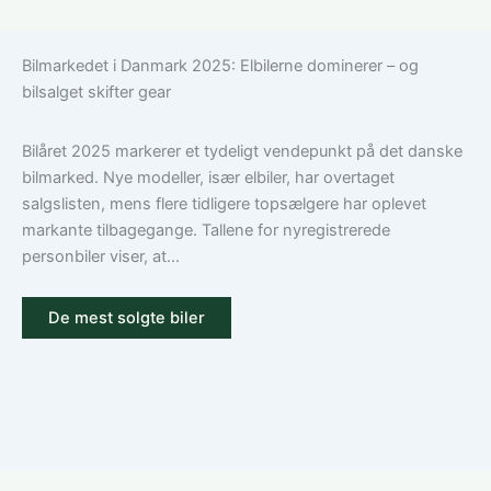
vælger
dækker
du
en
Bilmarkedet i Danmark 2025: Elbilerne dominerer – og
den
bilforsikring
bilsalget skifter gear
rigtige
til
dækning
Volkswagen?
Guide
Bilåret 2025 markerer et tydeligt vendepunkt på det danske
til
bilmarked. Nye modeller, især elbiler, har overtaget
ansvar,
salgslisten, mens flere tidligere topsælgere har oplevet
kasko
markante tilbagegange. Tallene for nyregistrerede
og
personbiler viser, at...
tilvalg
De mest solgte biler