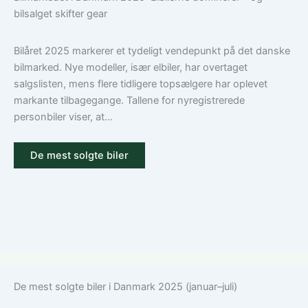
den
bilforsikring
bilsalget skifter gear
rigtige
til
dækning
Volkswagen?
Guide
Bilåret 2025 markerer et tydeligt vendepunkt på det danske
til
bilmarked. Nye modeller, især elbiler, har overtaget
ansvar,
salgslisten, mens flere tidligere topsælgere har oplevet
kasko
markante tilbagegange. Tallene for nyregistrerede
og
personbiler viser, at...
tilvalg
De mest solgte biler
De mest solgte biler i Danmark 2025 (januar–juli)