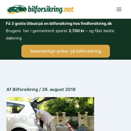
Gå
til
indholdet
Få 3 gratis tilbud på en bilforsikring hos findforsikring.dk
Brugere har i gennemsnit sparet
2.700 kr
– og fået bedre
dækning
Sammenlign priser på bilforsikring
Af
Bilforsikring
/
29. august 2018