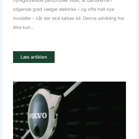
nyregistrerede personbiler viser, at danskerne i
stigende grad vælger elektrisk – og ofte helt nye
modeller – når der skal købes bil. Denne udvikling har
ikke kun...
Læs artiklen