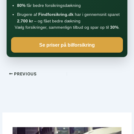
80%
får bedre forsikringsdækning
Brugere af
Findforsikring.dk
har i gennemsnit sparet
2.700 kr
– og fået bedre dækning
Vælg forsikringer, sammenlign tilbud og spar op til
30%
.
Se priser på bilforsikring
PREVIOUS