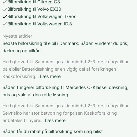
Bilforsikring til Citroen C3
Bilforsikring til Volvo EX30
Bilforsikring til Volkswagen T-Roc
Bilforsikring til Volkswagen ID.3
Nyeste artikler
Bedste bilforsikring til elbil i Danmark: Sådan vurderer du pris,
dækning og vilkår
Hurtigt overblik Sammenlign altid mindst 2-3 forsikringstilbud
på elbiler Batteridækning er en vigtig del af forsikringen
:
Kaskoforsikring…
Læs mere
Bedste
Sådan fungerer bilforsikring til Mercedes C-Klasse: dækning,
bilforsikring
pris og valg af den rette løsning
til
elbil
Hurtigt overblik Sammenlign altid mindst 2-3 forsikringstilbud
i
Selvrisiko har stor betydning for prisen Kaskoforsikring
Danmark:
:
anbefales til nyere…
Læs mere
Sådan
Sådan
Sådan får du rabat på bilforsikring som ung bilist
vurderer
fungerer