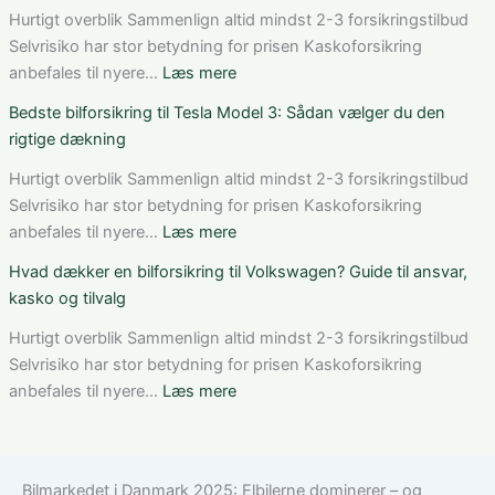
du
bilforsikring
Hurtigt overblik Sammenlign altid mindst 2-3 forsikringstilbud
pris,
til
Selvrisiko har stor betydning for prisen Kaskoforsikring
dækning
Mercedes
:
anbefales til nyere…
Læs mere
og
C-
Sådan
Bedste bilforsikring til Tesla Model 3: Sådan vælger du den
vilkår
Klasse:
får
rigtige dækning
dækning,
du
pris
rabat
Hurtigt overblik Sammenlign altid mindst 2-3 forsikringstilbud
og
på
Selvrisiko har stor betydning for prisen Kaskoforsikring
valg
bilforsikring
:
anbefales til nyere…
Læs mere
af
som
Bedste
Hvad dækker en bilforsikring til Volkswagen? Guide til ansvar,
den
ung
bilforsikring
kasko og tilvalg
rette
bilist
til
løsning
Tesla
Hurtigt overblik Sammenlign altid mindst 2-3 forsikringstilbud
Model
Selvrisiko har stor betydning for prisen Kaskoforsikring
3:
:
anbefales til nyere…
Læs mere
Sådan
Hvad
vælger
dækker
du
en
Bilmarkedet i Danmark 2025: Elbilerne dominerer – og