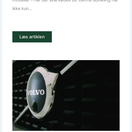
modeller – når der skal købes bil. Denne udvikling har
ikke kun...
Læs artiklen