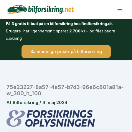
Gå
til
indholdet
Få 3 gratis tilbud på en bilforsikring hos findforsikring.dk
Brugere har i gennemsnit sparet
2.700 kr
– og fået bedre
dækning
Sammenlign priser på bilforsikring
75e23227-8a57-4e57-b7d3-96e6c801a81a-
w_300_h_100
Af
Bilforsikring
/
4. maj 2024