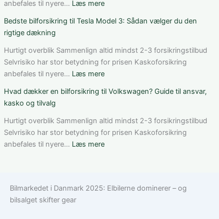
dækning
Mercedes
:
anbefales til nyere…
Læs mere
og
C-
Sådan
Bedste bilforsikring til Tesla Model 3: Sådan vælger du den
vilkår
Klasse:
får
rigtige dækning
dækning,
du
pris
rabat
Hurtigt overblik Sammenlign altid mindst 2-3 forsikringstilbud
og
på
Selvrisiko har stor betydning for prisen Kaskoforsikring
valg
bilforsikring
:
anbefales til nyere…
Læs mere
af
som
Bedste
Hvad dækker en bilforsikring til Volkswagen? Guide til ansvar,
den
ung
bilforsikring
kasko og tilvalg
rette
bilist
til
løsning
Tesla
Hurtigt overblik Sammenlign altid mindst 2-3 forsikringstilbud
Model
Selvrisiko har stor betydning for prisen Kaskoforsikring
3:
:
anbefales til nyere…
Læs mere
Sådan
Hvad
vælger
dækker
du
en
Bilmarkedet i Danmark 2025: Elbilerne dominerer – og
den
bilforsikring
bilsalget skifter gear
rigtige
til
dækning
Volkswagen?