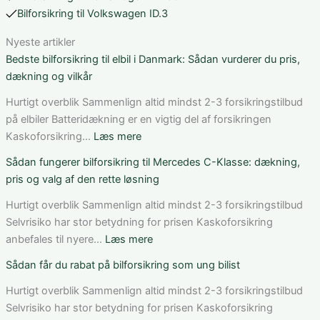
Bilforsikring til Volkswagen ID.3
Nyeste artikler
Bedste bilforsikring til elbil i Danmark: Sådan vurderer du pris,
dækning og vilkår
Hurtigt overblik Sammenlign altid mindst 2-3 forsikringstilbud
på elbiler Batteridækning er en vigtig del af forsikringen
:
Kaskoforsikring…
Læs mere
Bedste
Sådan fungerer bilforsikring til Mercedes C-Klasse: dækning,
bilforsikring
pris og valg af den rette løsning
til
elbil
Hurtigt overblik Sammenlign altid mindst 2-3 forsikringstilbud
i
Selvrisiko har stor betydning for prisen Kaskoforsikring
Danmark:
:
anbefales til nyere…
Læs mere
Sådan
Sådan
Sådan får du rabat på bilforsikring som ung bilist
vurderer
fungerer
du
bilforsikring
Hurtigt overblik Sammenlign altid mindst 2-3 forsikringstilbud
pris,
til
Selvrisiko har stor betydning for prisen Kaskoforsikring