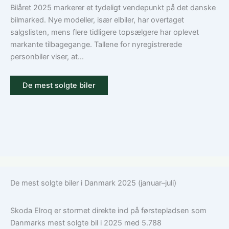
Guide
Bilåret 2025 markerer et tydeligt vendepunkt på det danske
til
bilmarked. Nye modeller, især elbiler, har overtaget
ansvar,
salgslisten, mens flere tidligere topsælgere har oplevet
kasko
markante tilbagegange. Tallene for nyregistrerede
og
personbiler viser, at...
tilvalg
De mest solgte biler
De mest solgte biler i Danmark 2025 (januar–juli)
Skoda Elroq er stormet direkte ind på førstepladsen som
Danmarks mest solgte bil i 2025 med 5.788