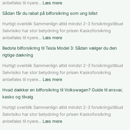
Danmark:
:
anbefales til nyere…
Læs mere
Sådan
Sådan
Sådan får du rabat på bilforsikring som ung bilist
vurderer
fungerer
du
bilforsikring
Hurtigt overblik Sammenlign altid mindst 2-3 forsikringstilbud
pris,
til
Selvrisiko har stor betydning for prisen Kaskoforsikring
dækning
Mercedes
:
anbefales til nyere…
Læs mere
og
C-
Sådan
Bedste bilforsikring til Tesla Model 3: Sådan vælger du den
vilkår
Klasse:
får
rigtige dækning
dækning,
du
pris
rabat
Hurtigt overblik Sammenlign altid mindst 2-3 forsikringstilbud
og
på
Selvrisiko har stor betydning for prisen Kaskoforsikring
valg
bilforsikring
:
anbefales til nyere…
Læs mere
af
som
Bedste
Hvad dækker en bilforsikring til Volkswagen? Guide til ansvar,
den
ung
bilforsikring
kasko og tilvalg
rette
bilist
til
løsning
Tesla
Hurtigt overblik Sammenlign altid mindst 2-3 forsikringstilbud
Model
Selvrisiko har stor betydning for prisen Kaskoforsikring
3:
:
anbefales til nyere…
Læs mere
Sådan
Hvad