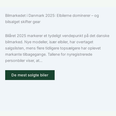
vælger
dækker
du
en
Bilmarkedet i Danmark 2025: Elbilerne dominerer – og
den
bilforsikring
bilsalget skifter gear
rigtige
til
dækning
Volkswagen?
Guide
Bilåret 2025 markerer et tydeligt vendepunkt på det danske
til
bilmarked. Nye modeller, især elbiler, har overtaget
ansvar,
salgslisten, mens flere tidligere topsælgere har oplevet
kasko
markante tilbagegange. Tallene for nyregistrerede
og
personbiler viser, at...
tilvalg
De mest solgte biler