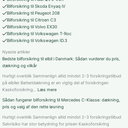
Bilforsikring til Skoda Enyaq iV
Bilforsikring til Peugeot 208
Bilforsikring til Citroen C3
Bilforsikring til Volvo EX30
Bilforsikring til Volkswagen T-Roc
Bilforsikring til Volkswagen ID.3
Nyeste artikler
Bedste bilforsikring til elbil i Danmark: Sådan vurderer du pris,
dækning og vilkår
Hurtigt overblik Sammenlign altid mindst 2-3 forsikringstilbud
på elbiler Batteridækning er en vigtig del af forsikringen
:
Kaskoforsikring…
Læs mere
Bedste
Sådan fungerer bilforsikring til Mercedes C-Klasse: dækning,
bilforsikring
pris og valg af den rette løsning
til
elbil
Hurtigt overblik Sammenlign altid mindst 2-3 forsikringstilbud
i
Selvrisiko har stor betydning for prisen Kaskoforsikring