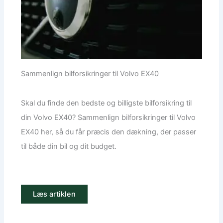
Sammenlign bilforsikringer til Volvo EX40
Skal du finde den bedste og billigste bilforsikring til
din Volvo EX40? Sammenlign bilforsikringer til Volvo
EX40 her, så du får præcis den dækning, der passer
til både din bil og dit budget.
Læs artiklen