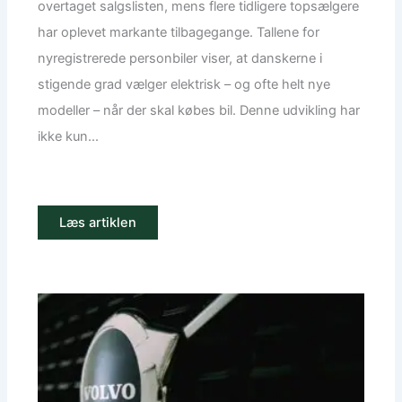
overtaget salgslisten, mens flere tidligere topsælgere
har oplevet markante tilbagegange. Tallene for
nyregistrerede personbiler viser, at danskerne i
stigende grad vælger elektrisk – og ofte helt nye
modeller – når der skal købes bil. Denne udvikling har
ikke kun...
Læs artiklen