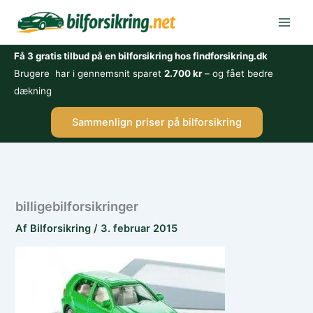
Gå
til
indholdet
Få 3 gratis tilbud på en bilforsikring hos findforsikring.dk
Brugere har i gennemsnit sparet
2.700 kr
– og fået bedre
dækning
Sammenlign priser på bilforsikring
billigebilforsikringer
Af
Bilforsikring
/
3. februar 2015