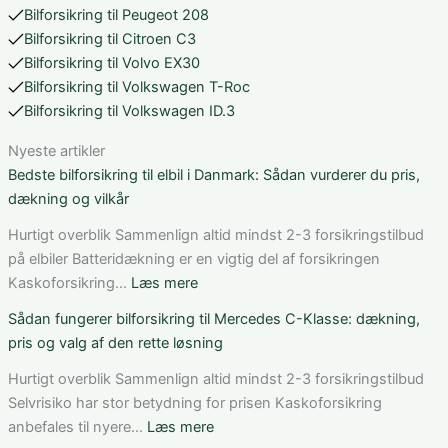
Bilforsikring til Peugeot 208
Bilforsikring til Citroen C3
Bilforsikring til Volvo EX30
Bilforsikring til Volkswagen T-Roc
Bilforsikring til Volkswagen ID.3
Nyeste artikler
Bedste bilforsikring til elbil i Danmark: Sådan vurderer du pris,
dækning og vilkår
Hurtigt overblik Sammenlign altid mindst 2-3 forsikringstilbud
på elbiler Batteridækning er en vigtig del af forsikringen
:
Kaskoforsikring…
Læs mere
Bedste
Sådan fungerer bilforsikring til Mercedes C-Klasse: dækning,
bilforsikring
pris og valg af den rette løsning
til
elbil
Hurtigt overblik Sammenlign altid mindst 2-3 forsikringstilbud
i
Selvrisiko har stor betydning for prisen Kaskoforsikring
Danmark:
:
anbefales til nyere…
Læs mere