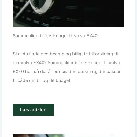
Sammenlign bilforsikringer til Volvo EX40
Skal du finde den bedste og billigste bilforsikring til
din Volvo EX40? Sammenlign bilforsikringer til Volvo
EX40 her, så du får præcis den dækning, der passer
til både din bil og dit budget.
Læs artiklen