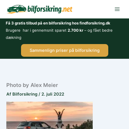
Gå
til
indholdet
Få 3 gratis tilbud på en bilforsikring hos findforsikring.dk
Brugere har i gennemsnit sparet
2.700 kr
– og fået bedre
dækning
Sammenlign priser på bilforsikring
Photo by Alex Meier
Af
Bilforsikring
/
2. juli 2022