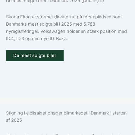
De mest solgte biler i Danmark 2025 (januar–juli)
Skoda Elroq er stormet direkte ind på førstepladsen som
Danmarks mest solgte bil i 2025 med 5.788
nyregistreringer. Volkswagen holder en stærk position med
ID.4, ID.3 og den nye ID. Buzz...
De mest solgte biler
Stigning i elbilsalget præger bilmarkedet i Danmark i starten
af 2025