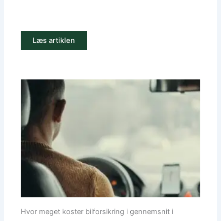
Læs artiklen
Hvor meget koster bilforsikring i gennemsnit i