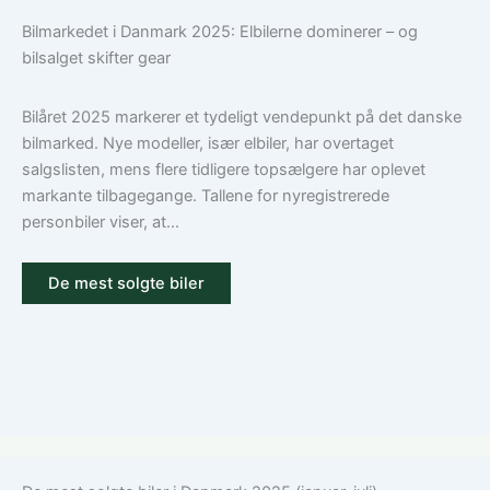
du
en
Bilmarkedet i Danmark 2025: Elbilerne dominerer – og
den
bilforsikring
bilsalget skifter gear
rigtige
til
dækning
Volkswagen?
Guide
Bilåret 2025 markerer et tydeligt vendepunkt på det danske
til
bilmarked. Nye modeller, især elbiler, har overtaget
ansvar,
salgslisten, mens flere tidligere topsælgere har oplevet
kasko
markante tilbagegange. Tallene for nyregistrerede
og
personbiler viser, at...
tilvalg
De mest solgte biler