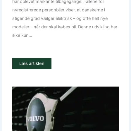
har oplevet markante tilbagegange. Tallene for
nyregistrerede personbiler viser, at danskerne i
stigende grad vælger elektrisk – og ofte helt nye
modeller – når der skal købes bil. Denne udvikling har
ikke kun...
Læs artiklen