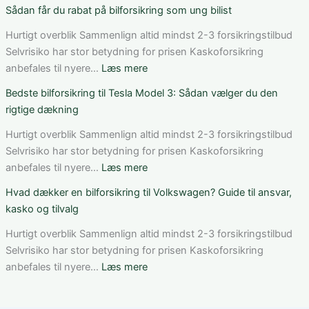
Sådan
Sådan
Sådan får du rabat på bilforsikring som ung bilist
vurderer
fungerer
du
bilforsikring
Hurtigt overblik Sammenlign altid mindst 2-3 forsikringstilbud
pris,
til
Selvrisiko har stor betydning for prisen Kaskoforsikring
dækning
Mercedes
:
anbefales til nyere…
Læs mere
og
C-
Sådan
Bedste bilforsikring til Tesla Model 3: Sådan vælger du den
vilkår
Klasse:
får
rigtige dækning
dækning,
du
pris
rabat
Hurtigt overblik Sammenlign altid mindst 2-3 forsikringstilbud
og
på
Selvrisiko har stor betydning for prisen Kaskoforsikring
valg
bilforsikring
:
anbefales til nyere…
Læs mere
af
som
Bedste
Hvad dækker en bilforsikring til Volkswagen? Guide til ansvar,
den
ung
bilforsikring
kasko og tilvalg
rette
bilist
til
løsning
Tesla
Hurtigt overblik Sammenlign altid mindst 2-3 forsikringstilbud
Model
Selvrisiko har stor betydning for prisen Kaskoforsikring
3:
:
anbefales til nyere…
Læs mere
Sådan
Hvad
vælger
dækker