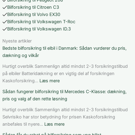
Bilforsikring til Peugeot 208
Bilforsikring til Citroen C3
Bilforsikring til Volvo EX30
Bilforsikring til Volkswagen T-Roc
Bilforsikring til Volkswagen ID.3
Nyeste artikler
Bedste bilforsikring til elbil i Danmark: Sådan vurderer du pris,
dækning og vilkår
Hurtigt overblik Sammenlign altid mindst 2-3 forsikringstilbud
på elbiler Batteridækning er en vigtig del af forsikringen
:
Kaskoforsikring…
Læs mere
Bedste
Sådan fungerer bilforsikring til Mercedes C-Klasse: dækning,
bilforsikring
pris og valg af den rette løsning
til
elbil
Hurtigt overblik Sammenlign altid mindst 2-3 forsikringstilbud
i
Selvrisiko har stor betydning for prisen Kaskoforsikring
Danmark:
:
anbefales til nyere…
Læs mere
Sådan
Sådan