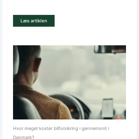
Læs artiklen
Hvor meget koster bilforsikring i gennemsnit i
Danmark?