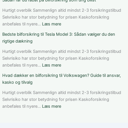
Sådan får du rabat på bilforsikring som ung bilist
vurderer
fungerer
du
bilforsikring
Hurtigt overblik Sammenlign altid mindst 2-3 forsikringstilbud
pris,
til
Selvrisiko har stor betydning for prisen Kaskoforsikring
dækning
Mercedes
:
anbefales til nyere…
Læs mere
og
C-
Sådan
Bedste bilforsikring til Tesla Model 3: Sådan vælger du den
vilkår
Klasse:
får
rigtige dækning
dækning,
du
pris
rabat
Hurtigt overblik Sammenlign altid mindst 2-3 forsikringstilbud
og
på
Selvrisiko har stor betydning for prisen Kaskoforsikring
valg
bilforsikring
:
anbefales til nyere…
Læs mere
af
som
Bedste
Hvad dækker en bilforsikring til Volkswagen? Guide til ansvar,
den
ung
bilforsikring
kasko og tilvalg
rette
bilist
til
løsning
Tesla
Hurtigt overblik Sammenlign altid mindst 2-3 forsikringstilbud
Model
Selvrisiko har stor betydning for prisen Kaskoforsikring
3:
:
anbefales til nyere…
Læs mere
Sådan
Hvad
vælger
dækker
du
en