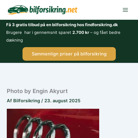
Gå
til
indholdet
Få 3 gratis tilbud på en bilforsikring hos findforsikring.dk
Brugere har i gennemsnit sparet
2.700 kr
– og fået bedre
dækning
Sammenlign priser på bilforsikring
Photo by Engin Akyurt
Af
Bilforsikring
/
23. august 2025