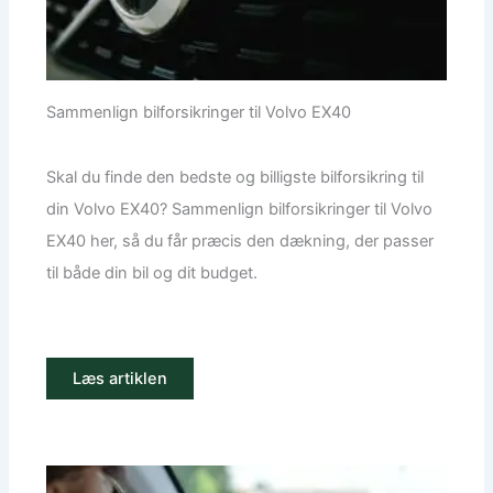
Sammenlign bilforsikringer til Volvo EX40
Skal du finde den bedste og billigste bilforsikring til
din Volvo EX40? Sammenlign bilforsikringer til Volvo
EX40 her, så du får præcis den dækning, der passer
til både din bil og dit budget.
Læs artiklen