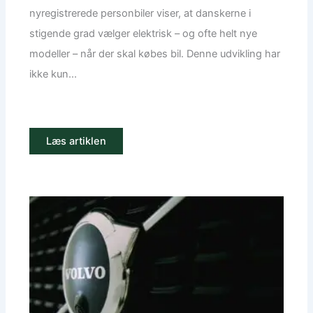
nyregistrerede personbiler viser, at danskerne i
stigende grad vælger elektrisk – og ofte helt nye
modeller – når der skal købes bil. Denne udvikling har
ikke kun...
Læs artiklen