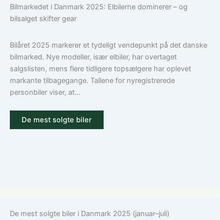
Bilmarkedet i Danmark 2025: Elbilerne dominerer – og
den
bilforsikring
bilsalget skifter gear
rigtige
til
dækning
Volkswagen?
Guide
Bilåret 2025 markerer et tydeligt vendepunkt på det danske
til
bilmarked. Nye modeller, især elbiler, har overtaget
ansvar,
salgslisten, mens flere tidligere topsælgere har oplevet
kasko
markante tilbagegange. Tallene for nyregistrerede
og
personbiler viser, at...
tilvalg
De mest solgte biler
De mest solgte biler i Danmark 2025 (januar–juli)