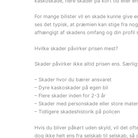
kaskoskade, flere skader på kort tid eller e
For mange bilister vil en skade kunne give
ses det typisk, at præmien kan stige fra nogl
afhængigt af skadens omfang og din profil
Hvilke skader påvirker prisen mest?
Skader påvirker ikke altid prisen ens. Særlig
– Skader hvor du bærer ansvaret
– Dyre kaskoskader på egen bil
– Flere skader inden for 2-3 år
– Skader med personskade eller store materi
– Tidligere skadeshistorik på policen
Hvis du bliver påkørt uden skyld, vil det of
dog ikke helt ens fra selskab til selskab, så 