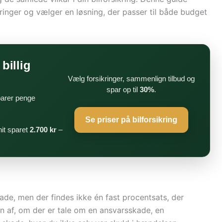
ringer og vælger en løsning, der passer til både budget
billig
Vælg forsikringer, sammenlign tilbud og
spar op til
30%
.
parer penge
Se priser på bilforsikring
it sparet
2.700 kr
–
skade, men der findes ikke én fast procentsats, der
en af, om der er tale om en ansvarsskade, en