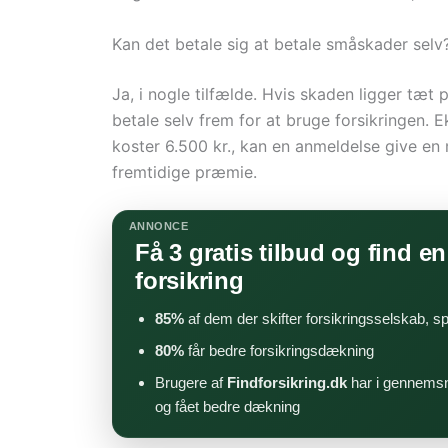
Kan det betale sig at betale småskader selv
Ja, i nogle tilfælde. Hvis skaden ligger tæt p
betale selv frem for at bruge forsikringen. 
koster 6.500 kr., kan en anmeldelse give e
fremtidige præmie.
ANNONCE
Få 3 gratis tilbud og find en 
forsikring
85%
af dem der skifter forsikringsselskab, s
80%
får bedre forsikringsdækning
Brugere af
Findforsikring.dk
har i gennemsn
og fået bedre dækning