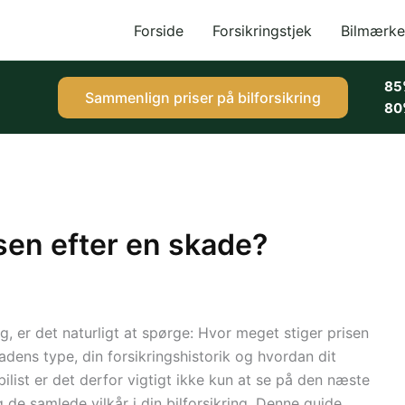
Forside
Forsikringstjek
Bilmærke
85
Sammenlign priser på bilforsikring
80
sen efter en skade?
g, er det naturligt at spørge: Hvor meget stiger prisen
dens type, din forsikringshistorik og hvordan dit
ilist er det derfor vigtigt ikke kun at se på den næste
de samlede vilkår i din bilforsikring. Denne guide