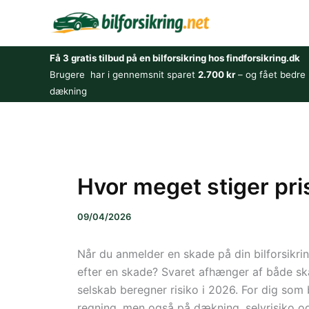
Gå
til
indholdet
Få 3 gratis tilbud på en bilforsikring hos findforsikring.dk
Brugere har i gennemsnit sparet
2.700 kr
– og fået bedre
dækning
Hvor meget stiger pri
09/04/2026
Når du anmelder en skade på din bilforsikrin
efter en skade? Svaret afhænger af både ska
selskab beregner risiko i 2026. For dig som b
regning, men også på dækning, selvrisiko og 