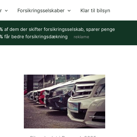
r
Forsikringsselskaber
Klar til bilsyn
%
af dem der skifter forsikringsselskab, sparer penge
%
får bedre forsikringsdækning
reklame