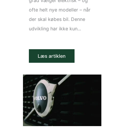
grad vælger elektrisk – og
ofte helt nye modeller – når
der skal købes bil. Denne
udvikling har ikke kun...
Læs artiklen