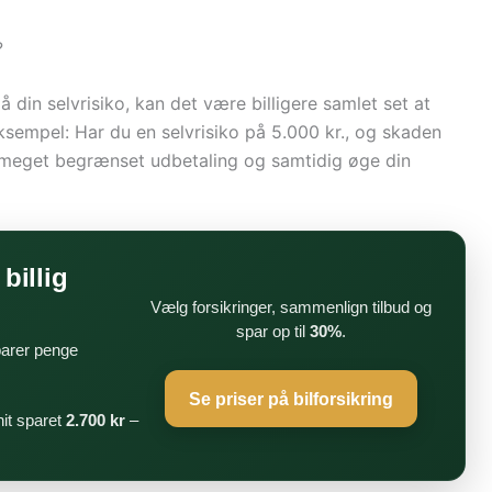
?
å din selvrisiko, kan det være billigere samlet set at
Eksempel: Har du en selvrisiko på 5.000 kr., og skaden
n meget begrænset udbetaling og samtidig øge din
billig
Vælg forsikringer, sammenlign tilbud og
spar op til
30%
.
parer penge
Se priser på bilforsikring
it sparet
2.700 kr
–