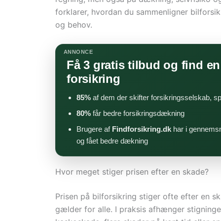
forklarer, hvordan du sammenligner bilforsik
og behov.
ANNONCE
Få 3 gratis tilbud og find en 
forsikring
85%
af dem der skifter forsikringsselskab, s
80%
får bedre forsikringsdækning
Brugere af
Findforsikring.dk
har i gennemsn
og fået bedre dækning
Hvor meget stiger prisen efter en skade?
Prisen på bilforsikring stiger ofte efter en 
gælder for alle. I praksis afhænger stigning