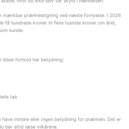
n skade, hvor du ikke selv var skyld i hændelsen.
 en mærkbar præmiestigning ved næste fornyelse. I 2026
e få hundrede kroner til flere tusinde kroner om året,
 som kunde.
t disse forhold har betydning:
elle tab
te have mindre eller ingen betydning for præmien. Det er
du bør altid læse vilkårene.