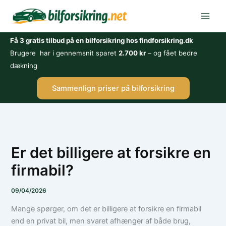
Gå
til
indholdet
Få 3 gratis tilbud på en bilforsikring hos findforsikring.dk
Brugere har i gennemsnit sparet
2.700 kr
– og fået bedre
dækning
Sammenlign priser på bilforsikring
Er det billigere at forsikre en
firmabil?
09/04/2026
Mange spørger, om det er billigere at forsikre en firmabil
end en privat bil, men svaret afhænger af både brug,