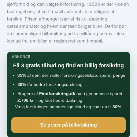
ejerforhold og den valgte bilforsikring. I 2026 er der ikke en
fast regel om, at en firmabil automatisk er billigere at
forsikre. Prisen afhænger især af risiko, dækning,
kørselsmønster og hvem der reelt bruger bilen. Derfor bør
du sammenligne bilforsikring ud fra vilkår og behov – ikke
kun ud fra, om bilen er registreret som firmabil.
ANNONCE
Få 3 gratis tilbud og find en billig forsikring
85%
af dem der skifter forsikringsselskab, sparer penge
80%
får bedre forsikringsdækning
Brugere af
Findforsikring.dk
har i gennemsnit sparet
2.700 kr
– og fået bedre dækning
Vælg forsikringer, sammenlign tilbud og spar op til
30%
.
Se priser på bilforsikring