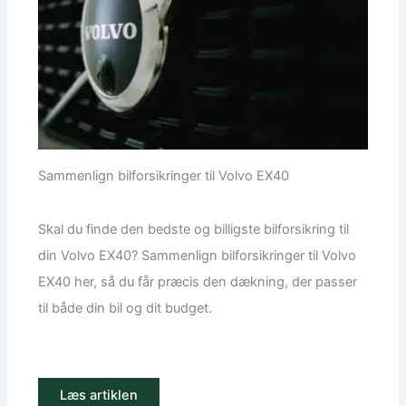
Sammenlign bilforsikringer til Volvo EX40
Skal du finde den bedste og billigste bilforsikring til
din Volvo EX40? Sammenlign bilforsikringer til Volvo
EX40 her, så du får præcis den dækning, der passer
til både din bil og dit budget.
Læs artiklen