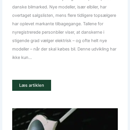
danske bilmarked. Nye modeller, især elbiler, har
overtaget salgslisten, mens flere tidligere topsælgere
har oplevet markante tilbagegange. Tallene for
nyregistrerede personbiler viser, at danskerne i
stigende grad vælger elektrisk – og ofte helt nye
modeller – når der skal købes bil. Denne udvikling har
ikke kun...
Læs artiklen