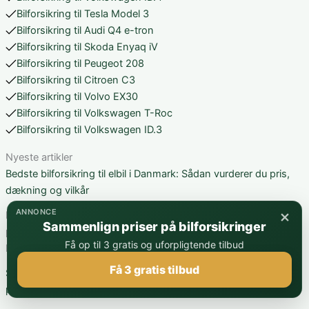
Bilforsikring til Tesla Model 3
Bilforsikring til Audi Q4 e-tron
Bilforsikring til Skoda Enyaq iV
Bilforsikring til Peugeot 208
Bilforsikring til Citroen C3
Bilforsikring til Volvo EX30
Bilforsikring til Volkswagen T-Roc
Bilforsikring til Volkswagen ID.3
Nyeste artikler
Bedste bilforsikring til elbil i Danmark: Sådan vurderer du pris,
dækning og vilkår
×
ANNONCE
Hurtigt overblik Sammenlign altid mindst 2-3 forsikringstilbud
Sammenlign priser på bilforsikringer
på elbiler Batteridækning er en vigtig del af forsikringen
Få op til 3 gratis og uforpligtende tilbud
:
Kaskoforsikring…
Læs mere
Bedste
Få 3 gratis tilbud
Sådan fungerer bilforsikring til Mercedes C-Klasse: dækning,
bilforsikring
pris og valg af den rette løsning
til