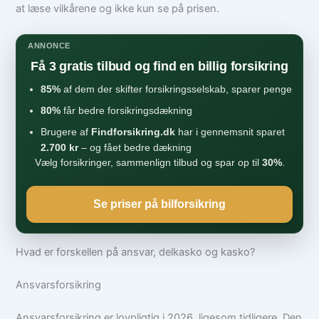
at læse vilkårene og ikke kun se på prisen.
ANNONCE
Få 3 gratis tilbud og find en billig forsikring
85%
af dem der skifter forsikringsselskab, sparer penge
80%
får bedre forsikringsdækning
Brugere af
Findforsikring.dk
har i gennemsnit sparet
2.700 kr
– og fået bedre dækning
Vælg forsikringer, sammenlign tilbud og spar op til
30%
.
Se priser på bilforsikring
Hvad er forskellen på ansvar, delkasko og kasko?
Ansvarsforsikring
Ansvarsforsikring er lovpligtig i 2026, ligesom tidligere. Den