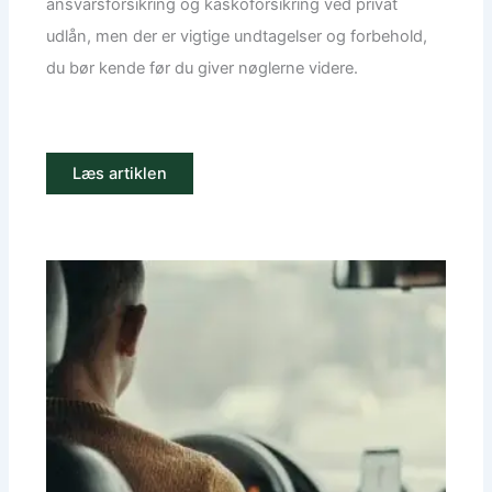
ansvarsforsikring og kaskoforsikring ved privat
udlån, men der er vigtige undtagelser og forbehold,
du bør kende før du giver nøglerne videre.
Læs artiklen