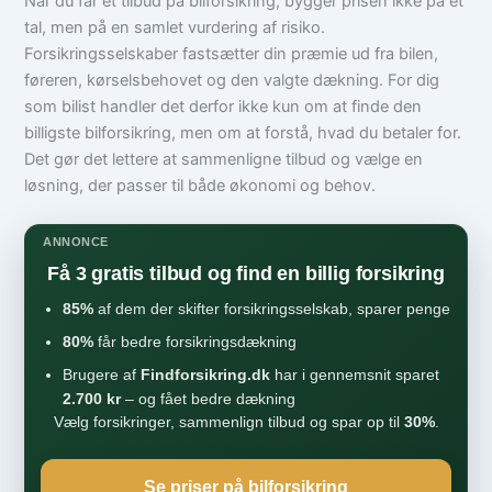
Når du får et tilbud på bilforsikring, bygger prisen ikke på ét
tal, men på en samlet vurdering af risiko.
Forsikringsselskaber fastsætter din præmie ud fra bilen,
føreren, kørselsbehovet og den valgte dækning. For dig
som bilist handler det derfor ikke kun om at finde den
billigste bilforsikring, men om at forstå, hvad du betaler for.
Det gør det lettere at sammenligne tilbud og vælge en
løsning, der passer til både økonomi og behov.
ANNONCE
Få 3 gratis tilbud og find en billig forsikring
85%
af dem der skifter forsikringsselskab, sparer penge
80%
får bedre forsikringsdækning
Brugere af
Findforsikring.dk
har i gennemsnit sparet
2.700 kr
– og fået bedre dækning
Vælg forsikringer, sammenlign tilbud og spar op til
30%
.
Se priser på bilforsikring