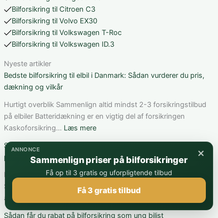
Bilforsikring til Citroen C3
Bilforsikring til Volvo EX30
Bilforsikring til Volkswagen T-Roc
Bilforsikring til Volkswagen ID.3
Nyeste artikler
Bedste bilforsikring til elbil i Danmark: Sådan vurderer du pris,
dækning og vilkår
Hurtigt overblik Sammenlign altid mindst 2-3 forsikringstilbud
på elbiler Batteridækning er en vigtig del af forsikringen
:
Kaskoforsikring…
Læs mere
Bedste
Sådan fungerer bilforsikring til Mercedes C-Klasse: dækning,
×
ANNONCE
bilforsikring
pris og valg af den rette løsning
Sammenlign priser på bilforsikringer
til
Få op til 3 gratis og uforpligtende tilbud
elbil
Hurtigt overblik Sammenlign altid mindst 2-3 forsikringstilbud
i
Selvrisiko har stor betydning for prisen Kaskoforsikring
Få 3 gratis tilbud
Danmark:
:
anbefales til nyere…
Læs mere
Sådan
Sådan
Sådan får du rabat på bilforsikring som ung bilist