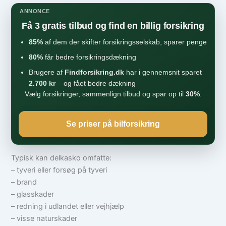
ANNONCE
Få 3 gratis tilbud og find en billig forsikring
85%
af dem der skifter forsikringsselskab, sparer penge
80%
får bedre forsikringsdækning
Brugere af
Findforsikring.dk
har i gennemsnit sparet
2.700 kr
– og fået bedre dækning
Vælg forsikringer, sammenlign tilbud og spar op til
30%
.
Se priser på bilforsikring
Typisk kan delkasko omfatte:
– tyveri eller forsøg på tyveri
– brand
– glasskader
– redning i udlandet eller vejhjælp
– visse naturskader