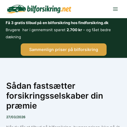
Gå
til
indholdet
Få 3 gratis tilbud på en bilforsikring hos findforsikring.dk
Brugere har i gennemsnit sparet
2.700 kr
– og fået bedre
dækning
Sammenlign priser på bilforsikring
Sådan fastsætter
forsikringsselskaber din
præmie
27/03/2026