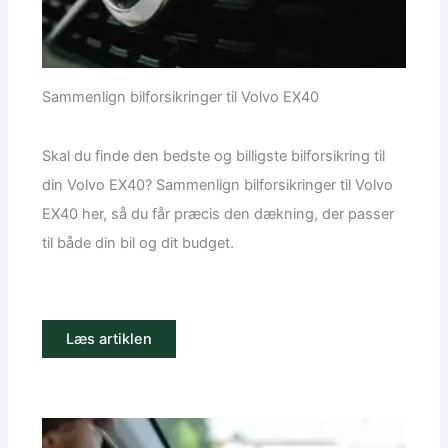
Sammenlign bilforsikringer til Volvo EX40
Skal du finde den bedste og billigste bilforsikring til
din Volvo EX40? Sammenlign bilforsikringer til Volvo
EX40 her, så du får præcis den dækning, der passer
til både din bil og dit budget.
Læs artiklen