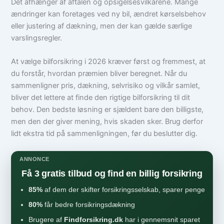
Det afhænger af aftalen og opsigelsesvilkårene. Mange
ændringer kan foretages ved ny bil, ændret kørselsbehov
eller justering af dækning, men der kan gælde særlige
varslingsregler.
At vælge bilforsikring i 2026 kræver først og fremmest, at
du forstår, hvordan præmien bliver beregnet. Når du
sammenligner pris, dækning, selvrisiko og vilkår samlet,
bliver det lettere at finde den rigtige bilforsikring til dit
behov. Den bedste løsning er sjældent bare den billigste,
men den der giver mening, hvis skaden sker. Brug derfor
lidt ekstra tid på sammenligningen, før du beslutter dig.
ANNONCE
Få 3 gratis tilbud og find en billig forsikring
85%
af dem der skifter forsikringsselskab, sparer penge
80%
får bedre forsikringsdækning
Brugere af
Findforsikring.dk
har i gennemsnit sparet