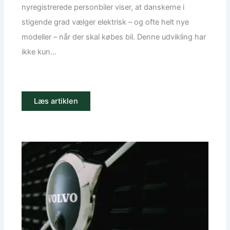
nyregistrerede personbiler viser, at danskerne i
stigende grad vælger elektrisk – og ofte helt nye
modeller – når der skal købes bil. Denne udvikling har
ikke kun...
Læs artiklen