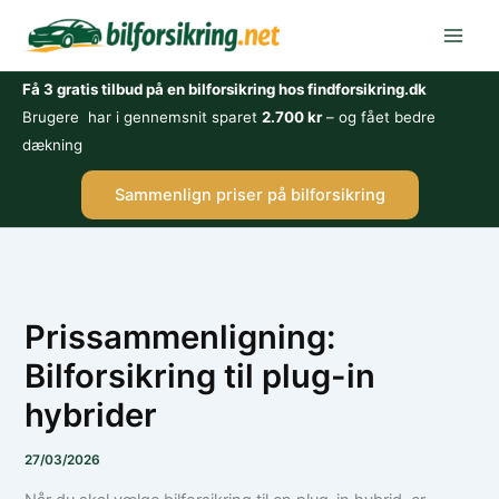
Gå
til
indholdet
Få 3 gratis tilbud på en bilforsikring hos findforsikring.dk
Brugere har i gennemsnit sparet
2.700 kr
– og fået bedre
dækning
Sammenlign priser på bilforsikring
Prissammenligning:
Bilforsikring til plug-in
hybrider
27/03/2026