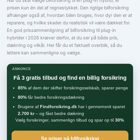
Når du skal vælge bilforsikring til en plug-in hybrid, er
prisen kun én del af regnestykket. Den rigtige bilforsikring
afhænger også af, hvordan bilen bruges, hvor dyr den er at
reparere, og hvilke skader du realistisk vil være dækket for.
En god prissammenligning af bilforsikring til plug-in
hybrider i 2026 kræver derfor, at du ser på både pris,
dækning og vilkår. Her får du et faktuelt overblik, så du
lettere kan sammenligne og vælge.
ANNONCE
Få 3 gratis tilbud og find en billig forsikring
85%
af dem der skifter forsikringsselskab, sparer penge
80%
får bedre forsikringsdækning
Brugere af
Findforsikring.dk
har i gennemsnit sparet
2.700 kr
– og fået bedre dækning
Vælg forsikringer, sammenlign tilbud og spar op til
30%
.
Se priser på bilforsikring