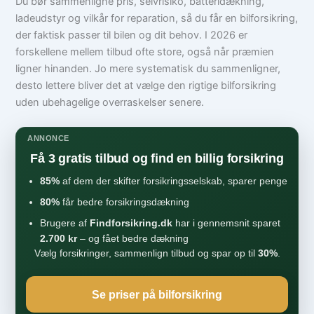
Du bør sammenligne pris, selvrisiko, batteridækning,
ladeudstyr og vilkår for reparation, så du får en bilforsikring,
der faktisk passer til bilen og dit behov. I 2026 er
forskellene mellem tilbud ofte store, også når præmien
ligner hinanden. Jo mere systematisk du sammenligner,
desto lettere bliver det at vælge den rigtige bilforsikring
uden ubehagelige overraskelser senere.
ANNONCE
Få 3 gratis tilbud og find en billig forsikring
85%
af dem der skifter forsikringsselskab, sparer penge
80%
får bedre forsikringsdækning
Brugere af
Findforsikring.dk
har i gennemsnit sparet
2.700 kr
– og fået bedre dækning
Vælg forsikringer, sammenlign tilbud og spar op til
30%
.
Se priser på bilforsikring