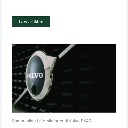
Læs artiklen
Sammenlign bilforsikringer til Volvo EX40