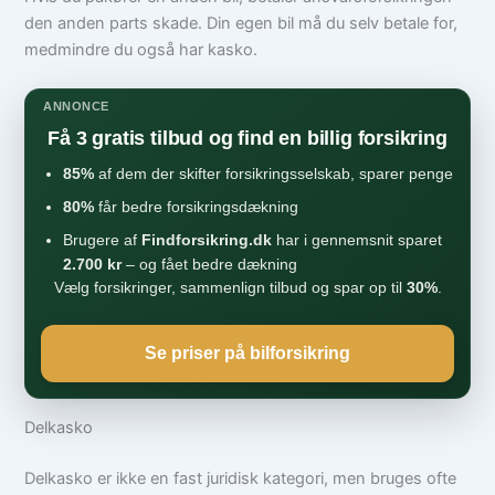
den anden parts skade. Din egen bil må du selv betale for,
medmindre du også har kasko.
ANNONCE
Få 3 gratis tilbud og find en billig forsikring
85%
af dem der skifter forsikringsselskab, sparer penge
80%
får bedre forsikringsdækning
Brugere af
Findforsikring.dk
har i gennemsnit sparet
2.700 kr
– og fået bedre dækning
Vælg forsikringer, sammenlign tilbud og spar op til
30%
.
Se priser på bilforsikring
Delkasko
Delkasko er ikke en fast juridisk kategori, men bruges ofte