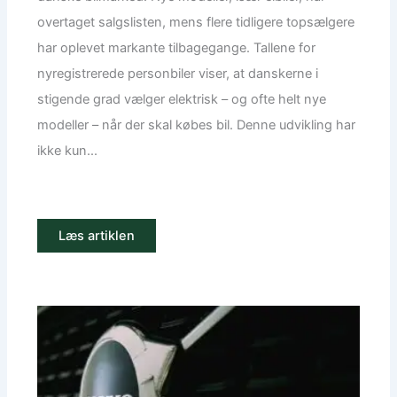
overtaget salgslisten, mens flere tidligere topsælgere
har oplevet markante tilbagegange. Tallene for
nyregistrerede personbiler viser, at danskerne i
stigende grad vælger elektrisk – og ofte helt nye
modeller – når der skal købes bil. Denne udvikling har
ikke kun...
Læs artiklen