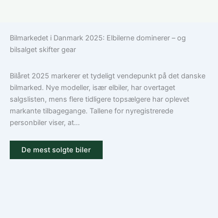
Sådan
Hvad
vælger
dækker
du
en
Bilmarkedet i Danmark 2025: Elbilerne dominerer – og
den
bilforsikring
bilsalget skifter gear
rigtige
til
dækning
Volkswagen?
Guide
Bilåret 2025 markerer et tydeligt vendepunkt på det danske
til
bilmarked. Nye modeller, især elbiler, har overtaget
ansvar,
salgslisten, mens flere tidligere topsælgere har oplevet
kasko
markante tilbagegange. Tallene for nyregistrerede
og
personbiler viser, at...
tilvalg
De mest solgte biler