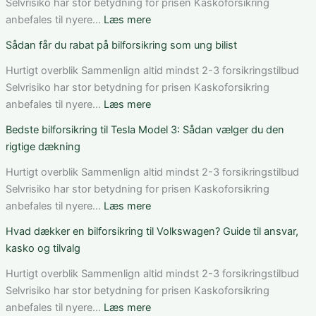
i
Selvrisiko har stor betydning for prisen Kaskoforsikring
Danmark:
:
anbefales til nyere…
Læs mere
Sådan
Sådan
Sådan får du rabat på bilforsikring som ung bilist
vurderer
fungerer
du
bilforsikring
Hurtigt overblik Sammenlign altid mindst 2-3 forsikringstilbud
pris,
til
Selvrisiko har stor betydning for prisen Kaskoforsikring
dækning
Mercedes
:
anbefales til nyere…
Læs mere
og
C-
Sådan
Bedste bilforsikring til Tesla Model 3: Sådan vælger du den
vilkår
Klasse:
får
rigtige dækning
dækning,
du
pris
rabat
Hurtigt overblik Sammenlign altid mindst 2-3 forsikringstilbud
og
på
Selvrisiko har stor betydning for prisen Kaskoforsikring
valg
bilforsikring
:
anbefales til nyere…
Læs mere
af
som
Bedste
Hvad dækker en bilforsikring til Volkswagen? Guide til ansvar,
den
ung
bilforsikring
kasko og tilvalg
rette
bilist
til
løsning
Tesla
Hurtigt overblik Sammenlign altid mindst 2-3 forsikringstilbud
Model
Selvrisiko har stor betydning for prisen Kaskoforsikring
3:
:
anbefales til nyere…
Læs mere