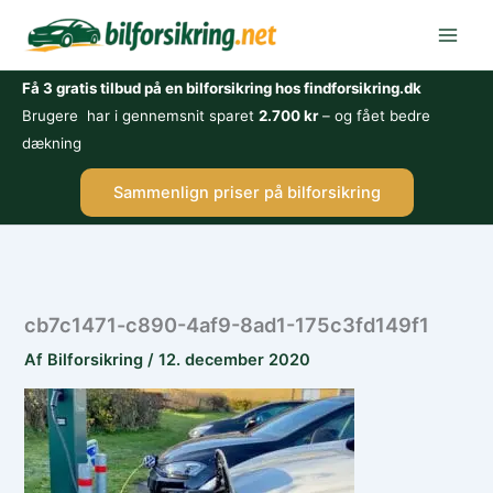
Gå
til
indholdet
Få 3 gratis tilbud på en bilforsikring hos findforsikring.dk
Brugere har i gennemsnit sparet
2.700 kr
– og fået bedre
dækning
Sammenlign priser på bilforsikring
cb7c1471-c890-4af9-8ad1-175c3fd149f1
Af
Bilforsikring
/
12. december 2020