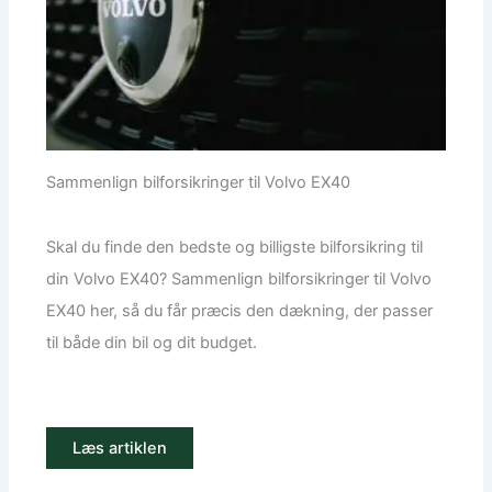
Sammenlign bilforsikringer til Volvo EX40
Skal du finde den bedste og billigste bilforsikring til
din Volvo EX40? Sammenlign bilforsikringer til Volvo
EX40 her, så du får præcis den dækning, der passer
til både din bil og dit budget.
Læs artiklen