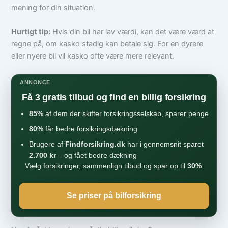
mening for din situation.
Hurtigt tip:
Hvis din bil har lav værdi, kan det være værd at
regne på, om kasko stadig kan betale sig. For en dyrere
eller nyere bil vil kasko ofte være mere relevant.
ANNONCE
Få 3 gratis tilbud og find en billig forsikring
85%
af dem der skifter forsikringsselskab, sparer penge
80%
får bedre forsikringsdækning
Brugere af
Findforsikring.dk
har i gennemsnit sparet
2.700 kr
– og fået bedre dækning
Vælg forsikringer, sammenlign tilbud og spar op til
30%
.
Se priser på bilforsikring