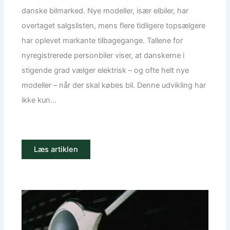
danske bilmarked. Nye modeller, især elbiler, har
overtaget salgslisten, mens flere tidligere topsælgere
har oplevet markante tilbagegange. Tallene for
nyregistrerede personbiler viser, at danskerne i
stigende grad vælger elektrisk – og ofte helt nye
modeller – når der skal købes bil. Denne udvikling har
ikke kun...
Læs artiklen