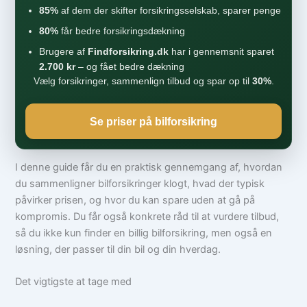
85%
af dem der skifter forsikringsselskab, sparer penge
80%
får bedre forsikringsdækning
Brugere af
Findforsikring.dk
har i gennemsnit sparet
2.700 kr
– og fået bedre dækning
Vælg forsikringer, sammenlign tilbud og spar op til
30%
.
Se priser på bilforsikring
I denne guide får du en praktisk gennemgang af, hvordan
du sammenligner bilforsikringer klogt, hvad der typisk
påvirker prisen, og hvor du kan spare uden at gå på
kompromis. Du får også konkrete råd til at vurdere tilbud,
så du ikke kun finder en billig bilforsikring, men også en
løsning, der passer til din bil og din hverdag.
Det vigtigste at tage med