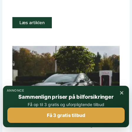
Læs artiklen
×
ANNONCE
Sammenlign priser på bilforsikringer
Få op til 3 gratis og uforpligtende tilbud
Få 3 gratis tilbud
Tesla Model 3 – hvad koster bilforsikringen i