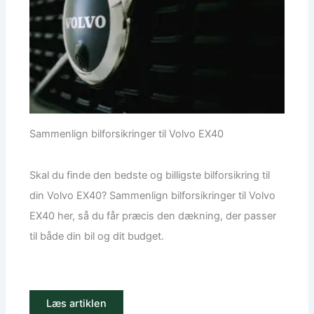
Sammenlign bilforsikringer til Volvo EX40
Skal du finde den bedste og billigste bilforsikring til
din Volvo EX40? Sammenlign bilforsikringer til Volvo
EX40 her, så du får præcis den dækning, der passer
til både din bil og dit budget.
Læs artiklen