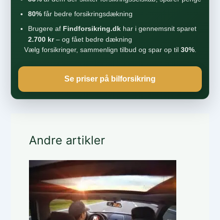
80%
får bedre forsikringsdækning
Brugere af
Findforsikring.dk
har i gennemsnit sparet
2.700 kr
– og fået bedre dækning
Vælg forsikringer, sammenlign tilbud og spar op til
30%
.
Se priser på bilforsikring
Andre artikler