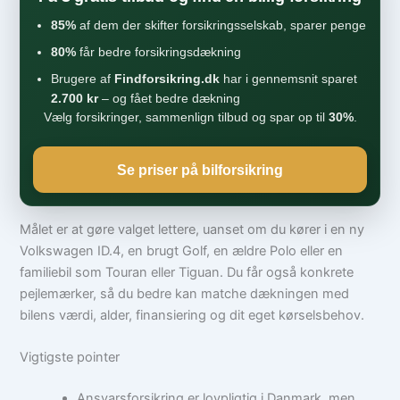
85%
af dem der skifter forsikringsselskab, sparer penge
80%
får bedre forsikringsdækning
Brugere af
Findforsikring.dk
har i gennemsnit sparet
2.700 kr
– og fået bedre dækning
Vælg forsikringer, sammenlign tilbud og spar op til
30%
.
Se priser på bilforsikring
Målet er at gøre valget lettere, uanset om du kører i en ny
Volkswagen ID.4, en brugt Golf, en ældre Polo eller en
familiebil som Touran eller Tiguan. Du får også konkrete
pejlemærker, så du bedre kan matche dækningen med
bilens værdi, alder, finansiering og dit eget kørselsbehov.
Vigtigste pointer
Ansvarsforsikring er lovpligtig i Danmark, men