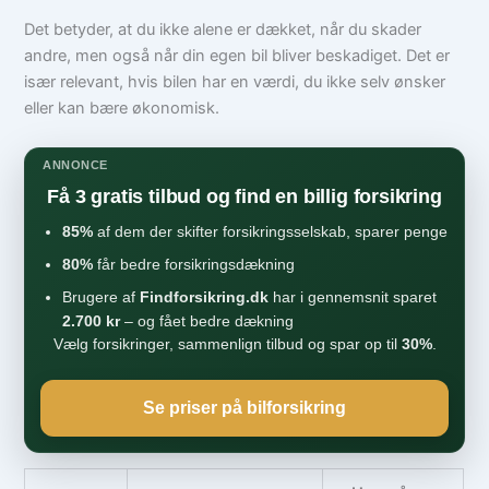
Det betyder, at du ikke alene er dækket, når du skader
andre, men også når din egen bil bliver beskadiget. Det er
især relevant, hvis bilen har en værdi, du ikke selv ønsker
eller kan bære økonomisk.
ANNONCE
Få 3 gratis tilbud og find en billig forsikring
85%
af dem der skifter forsikringsselskab, sparer penge
80%
får bedre forsikringsdækning
Brugere af
Findforsikring.dk
har i gennemsnit sparet
2.700 kr
– og fået bedre dækning
Vælg forsikringer, sammenlign tilbud og spar op til
30%
.
Se priser på bilforsikring