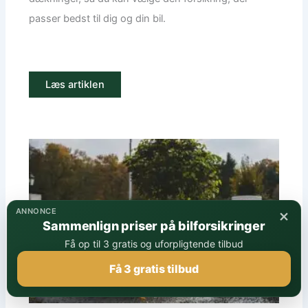
passer bedst til dig og din bil.
Læs artiklen
×
ANNONCE
Sammenlign priser på bilforsikringer
Få op til 3 gratis og uforpligtende tilbud
Få 3 gratis tilbud