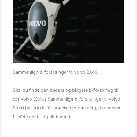
Sammenlign bilforsikringer til Volvo EX40
Skal du finde den bedste og billigste bilforsikring til
din Volvo EX40? Sammenlign bilforsikringer til Volvo
EX40 her, så du får præcis den dækning, der passer
til både din bil og dit budget.